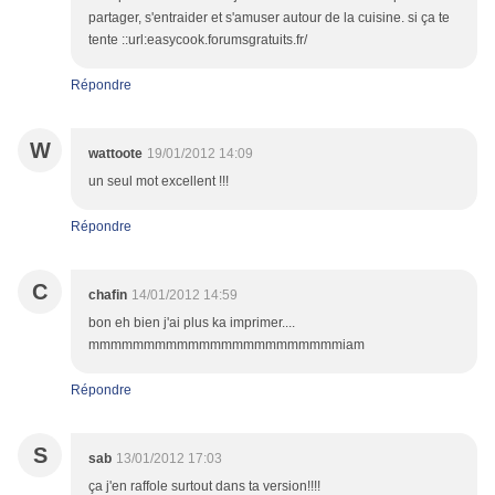
partager, s'entraider et s'amuser autour de la cuisine. si ça te
tente ::url:easycook.forumsgratuits.fr/
Répondre
W
wattoote
19/01/2012 14:09
un seul mot excellent !!!
Répondre
C
chafin
14/01/2012 14:59
bon eh bien j'ai plus ka imprimer....
mmmmmmmmmmmmmmmmmmmmmmmiam
Répondre
S
sab
13/01/2012 17:03
ça j'en raffole surtout dans ta version!!!!