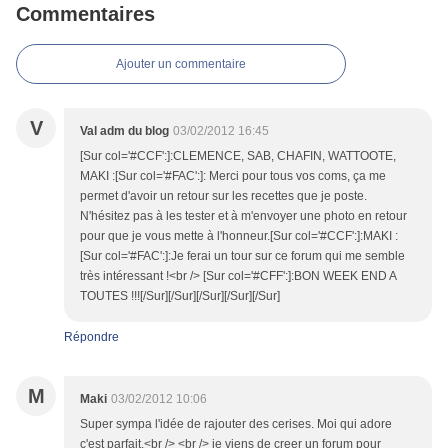
Commentaires
Ajouter un commentaire
V
Val adm du blog
03/02/2012 16:45
[Sur col='#CCF':]:CLEMENCE, SAB, CHAFIN, WATTOOTE,
MAKI :[Sur col='#FAC':]: Merci pour tous vos coms, ça me
permet d'avoir un retour sur les recettes que je poste.
N'hésitez pas à les tester et à m'envoyer une photo en retour
pour que je vous mette à l'honneur.[Sur col='#CCF':]:MAKI :
[Sur col='#FAC':]:Je ferai un tour sur ce forum qui me semble
très intéressant !<br /> [Sur col='#CFF':]:BON WEEK END A
TOUTES !!![/Sur][/Sur][/Sur][/Sur][/Sur]
Répondre
M
Maki
03/02/2012 10:06
Super sympa l'idée de rajouter des cerises. Moi qui adore
c'est parfait.<br /> <br /> je viens de creer un forum pour