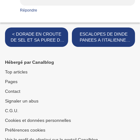
Répondre
< DORADE EN CROUTE
ESCALOPES DE DINDE
DE SEL ET SA PUREE DE
PANEES A l'ITALIENNE,
CELERI RAVE POELEE
RIZ AU CURRY ET SAUCE
AU CITRON EXPRESS >
Hébergé par Canalblog
Top articles
Pages
Contact
Signaler un abus
C.G.U.
Cookies et données personnelles
Préférences cookies
Voir le profil de afonlavi sur le portail Canalblog