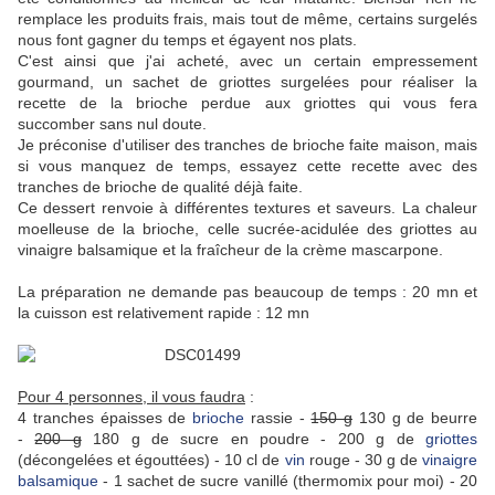
remplace les produits frais, mais tout de même, certains surgelés
nous font gagner du temps et égayent nos plats.
C'est ainsi que j'ai acheté, avec un certain empressement
gourmand, un sachet de griottes surgelées pour réaliser la
recette de la brioche perdue aux griottes qui vous fera
succomber sans nul doute.
Je préconise d'utiliser des tranches de brioche faite maison, mais
si vous manquez de temps, essayez cette recette avec des
tranches de brioche de qualité déjà faite.
Ce dessert renvoie à différentes textures et saveurs. La chaleur
moelleuse de la brioche, celle sucrée-acidulée des griottes au
vinaigre balsamique et la fraîcheur de la crème mascarpone.
La préparation ne demande pas beaucoup de temps : 20 mn et
la cuisson est relativement rapide : 12 mn
Pour 4 personnes, il vous faudra
:
4 tranches épaisses de
brioche
rassie -
150 g
130 g de beurre
-
200 g
180 g de sucre en poudre - 200 g de
griottes
(décongelées et égouttées) - 10 cl de
vin
rouge - 30 g de
vinaigre
balsamique
- 1 sachet de sucre vanillé (thermomix pour moi) - 20