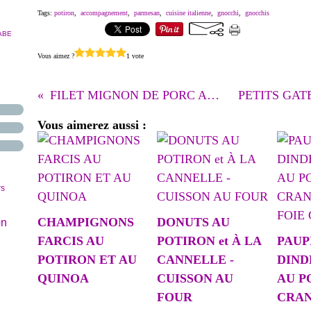
Tags:
potiron
,
accompagnement
,
parmesan
,
cuisine italienne
,
gnocchi
,
gnocchis
ABE
Vous aimez ?
1 vote
FILET MIGNON DE PORC AUX POIRES
Vous aimerez aussi :
rs
CHAMPIGNONS
DONUTS AU
on
FARCIS AU
POTIRON et À LA
PAUP
POTIRON ET AU
CANNELLE -
DIND
QUINOA
CUISSON AU
AU P
FOUR
CRAN