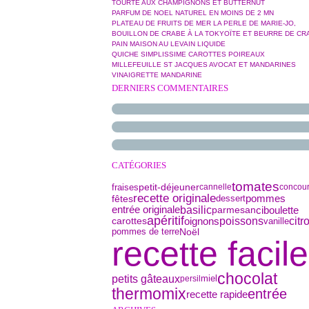
TOURTE AUX CHAMPIGNONS ET BUTTERNUT
PARFUM DE NOEL NATUREL EN MOINS DE 2 MN
PLATEAU DE FRUITS DE MER LA PERLE DE MARIE-JO,
BOUILLON DE CRABE À LA TOKYOÏTE ET BEURRE DE CR
PAIN MAISON AU LEVAIN LIQUIDE
QUICHE SIMPLISSIME CAROTTES POIREAUX
MILLEFEUILLE ST JACQUES AVOCAT ET MANDARINES
VINAIGRETTE MANDARINE
DERNIERS COMMENTAIRES
CATÉGORIES
tomates
petit-déjeuner
fraises
cannelle
concou
recette originale
fêtes
dessert
pommes
basilic
parmesan
ciboulette
entrée originale
apéritif
oignons
poissons
citr
vanille
carottes
pommes de terre
Noël
recette facile
chocolat
petits gâteaux
miel
persil
thermomix
entrée
recette rapide