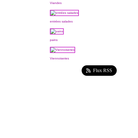
Viandes
entrées salades
pains
Viennoiseries
Flux RSS