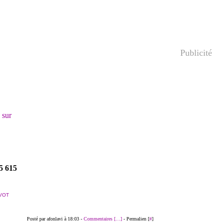
Publicité
! sur
5 615
VOT
Posté par afonlavi à 18:03 -
Commentaires [
…
]
- Permalien [
#
]