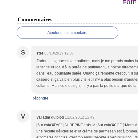
FOIE
Commentaires
Ajouter un commentaire
S
stef
08/10/2019 12:37
J'adore les gnocchis de potirons, mais je me prends moins la t
la farine et l'oeuf à la purée de potimaron, je poche directem
dans l'eau bouillante salée. Quand ça remonte c'est cuit, il su
casserole, ça va bien plus vite, et il n'y a plus besoin d'ajou
collante. Mais coté design, il n'y a pas la petite marque de la 
Répondre
V
Val adm du blog
12/02/2012 12:49
[Sur col='#FAC':]:AUBEPINE : <br /> [Sur col='#CCF':]:Merci à to
une recette délicieuse et la crème de parmesan est à tom
et tomates confites, c'est top aussi (recette à venir)[Sur col='#