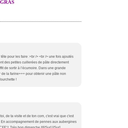
 GRAS
ête pour les faire :<br /> <br /> une fois ajoutés
ent des petites cuillerées de pâte directement
ffit de sortir à l’écumoire. Dans une grande
ter de la farine+++ pour obtenir une pâte non
fourchette !
i, de ta visite et de ton com, c'est vrai que c'est
ber. En accompagnement de pennes aux aubergines
CFF':]: Très bon dimanche !!![/Sur] [/Sur]