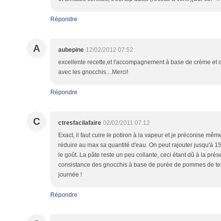
Répondre
A
aubepine
12/02/2012 07:52
excellente recette,et l'accompagnement à base de crème et 
avec les gnocchis....Merci!
Répondre
C
ctresfacilafaire
02/02/2011 07:12
Exact, il faut cuire le potiron à la vapeur et je préconise mê
réduire au max sa quantité d'eau. On peut rajouter jusqu'à 15
le goût. La pâte reste un peu collante, ceci étant dû à la prés
consistance des gnocchis à base de purée de pommes de terr
journée !
Répondre