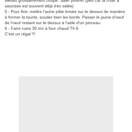
blettes grossièrement coupé. Saler poivrer (peu car la chair à
saucisse est souvent déjà très salée)
5 - Pour finir, mettre l'autre pâte brisée sur le dessus de manière
à former la tourte, souder bien les bords. Passer le jaune d'oeuf
de l'oeuf restant sur le dessus à l'aide d'un pinceau.
6 - Faire cuire 30 mn à four chaud Th 6.
C'est un régal !!!