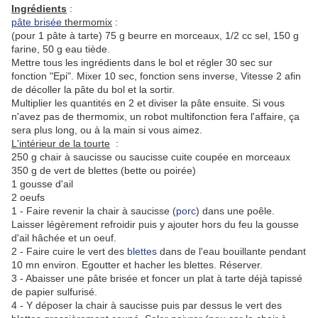
Ingrédients
:
pâte brisée
thermomix
:
(pour 1 pâte à tarte) 75 g beurre en morceaux, 1/2 cc sel, 150 g
farine, 50 g eau tiède.
Mettre tous les ingrédients dans le bol et régler 30 sec sur
fonction "Epi". Mixer 10 sec, fonction sens inverse, Vitesse 2 afin
de décoller la pâte du bol et la sortir.
Multiplier les quantités en 2 et diviser la pâte ensuite. Si vous
n'avez pas de thermomix, un robot multifonction fera l'affaire, ça
sera plus long, ou à la main si vous aimez.
L'intérieur de la tourte
:
250 g chair à saucisse ou saucisse cuite coupée en morceaux
350 g de vert de blettes (bette ou poirée)
1 gousse d'ail
2 oeufs
1 - Faire revenir la chair à saucisse (
porc
) dans une poêle.
Laisser légèrement refroidir puis y ajouter hors du feu la gousse
d'ail hâchée et un oeuf.
2 - Faire cuire le vert des
blettes
dans de l'eau bouillante pendant
10 mn environ. Egoutter et hacher les blettes. Réserver.
3 - Abaisser une pâte brisée et foncer un plat à tarte déjà tapissé
de papier sulfurisé.
4 - Y déposer la chair à saucisse puis par dessus le vert des